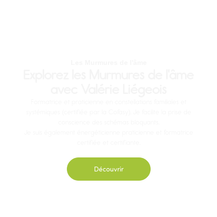
Les Murmures de l'âme
Explorez les Murmures de l'âme
avec Valérie Liégeois
Formatrice et praticienne en constellations familiales et
systémiques (certifiée par la Cofasy). Je facilite la prise de
conscience des schémas bloquants.
Je suis également énergéticienne praticienne et formatrice
certifiée et certifiante.
Découvrir