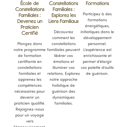
École de
Constellations
Formations
Constellations
Familiales :
Participez à des
Familiales :
Explorez les
formations
Devenez un
Liens Familiaux
énergétiques,
Praticien
Découvrez
initiatiques dans le
Certifié
comment les
développement
Plongez dans
constellations
personnel.
notre programme
familiales peuvent
L’expérience est
de formation
libérer vos
enrichissante et
certifiante en
émotions et
permet d’élargir
constellations
illuminer vos
vos palette d’outils
familiales et
relations. Explorez
de guérison.
apprenez les
notre approche
compétences
holistique de
nécessaires pour
guérison des
devenir un
dynamiques
praticien qualifié.
familiales.
Rejoignez-nous
pour un voyage
vers
l'épanouissement.